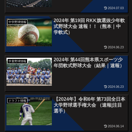
2024.07.03
2024年 第19回 RKK旗選抜少年軟
中学野球情報
式野球大会 速報！！（熊本｜中
学軟式）
2024.06.23
2024年 第44回熊本県スポーツ少
学童野球情報
年団軟式野球大会（結果｜速報）
2024.06.23
【2024年】令和6年 第73回全日本
ドラフト情報
大学野球選手権大会 （速報|注目
選手）
2024.06.14