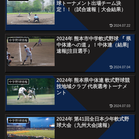
球トーナメント出場チーム決
定！！（試合速報｜大会結果）
2024.07.22
2024年 熊本市中学軟式野球 『 県
中学野球情報
中体連への道 』！中体連（結果|
速報|注目選手）
2024.07.04
2024年 熊本県中体連 軟式野球競
中学野球情報
技地域クラブ 代表選考トーナメ
ント
2024.07.03
2024年 第41回全日本少年軟式野
中学野球情報
球大会（九州大会|速報）