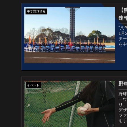
【
中学野球情報
速
"八
1月
チー
を中
野
イベント
野球
ー
り
デ
フ
を