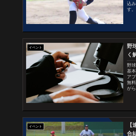
込
す
野
イベント
く
野
基
ア
無
が
【
イベント
合