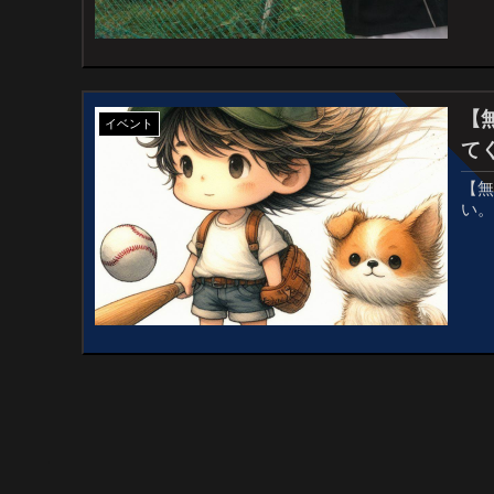
【
イベント
て
【無
い