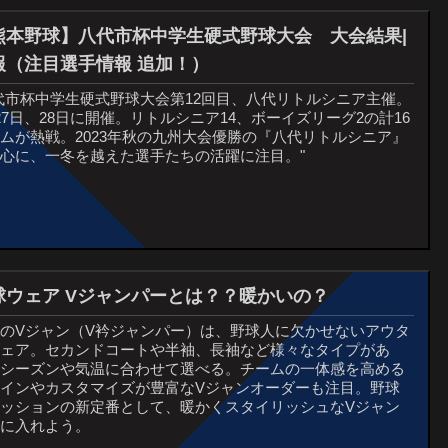
熊本野球】八代市杯中学生硬式野球大会 大会結果|
報（注目選手情報 追加！）
代市杯中学生硬式野球大会第12回目、八代リトルシニア主催。
27日、28日に開催。リトルシニア14、ボーイズリーグ2の計16
ムが熱戦。2023年秋の九州大会優勝の『八代リトルシニア』
心に、一冬を越えた選手たちの活躍に注目。"
球ウェア Vジャンパーとは？？暖かいの？
のVジャン（V衿ジャンパー）は、野球人に欠かせないアウタ
ウェア。セカンドコートや半袖、長袖など様々なタイプがあ
、シーズンや気温に合わせて選べる。チームの一体感を高める
ザインやカスタマイズが豊富なVジャンオーダーも注目。野球
ァッションの新定番として、暖かくスタイリッシュなVジャン
手に入れよう。