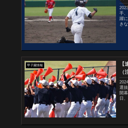
20
手
躍
きな
【
甲子園情報
（
20
選抜
開幕
日、