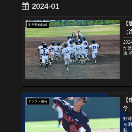
2024-01
【
学童野球情報
（
20
が盛
旗 第
【
ドラフト情報
学
野
を
載