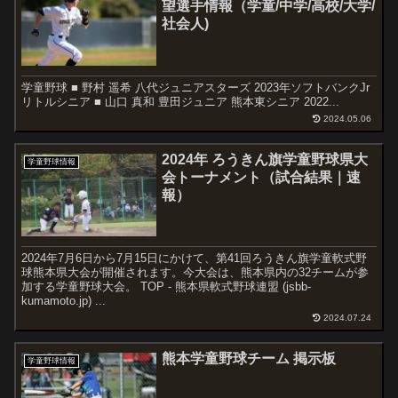
望選手情報（学童/中学/高校/大学/
社会人)
学童野球 ■ 野村 遥希 八代ジュニアスターズ 2023年ソフトバンクJr
リトルシニア ■ 山口 真和 豊田ジュニア 熊本東シニア 2022...
2024.05.06
2024年 ろうきん旗学童野球県大
学童野球情報
会トーナメント（試合結果｜速
報）
2024年7月6日から7月15日にかけて、第41回ろうきん旗学童軟式野
球熊本県大会が開催されます。今大会は、熊本県内の32チームが参
加する学童野球大会。 TOP - 熊本県軟式野球連盟 (jsbb-
kumamoto.jp) ...
2024.07.24
熊本学童野球チーム 掲示板
学童野球情報