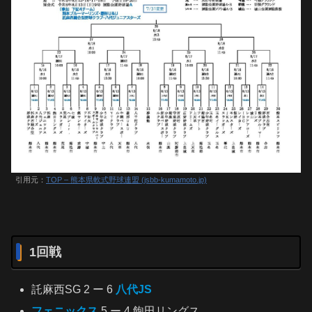
引用元：
TOP – 熊本県軟式野球連盟 (jsbb-kumamoto.jp)
1回戦
託麻西SG 2 ー 6
八代JS
フェニックス
5 ー 4 飽田リングス