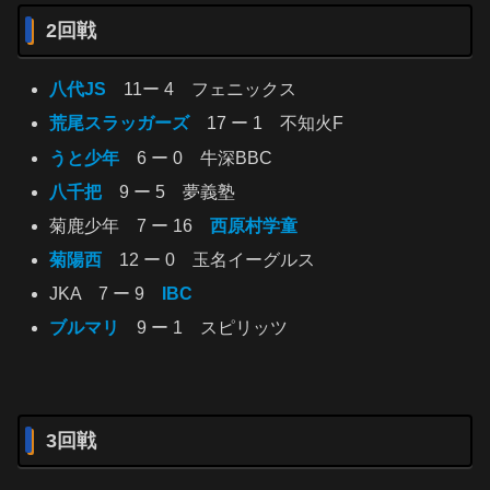
2回戦
八代JS
11ー 4 フェニックス
荒尾スラッガーズ
17 ー 1 不知火F
うと少年
6 ー 0 牛深BBC
八千把
9 ー 5 夢義塾
菊鹿少年 7 ー 16
西原村学童
菊陽西
12 ー 0 玉名イーグルス
JKA 7 ー 9
IBC
ブルマリ
9 ー 1 スピリッツ
3回戦