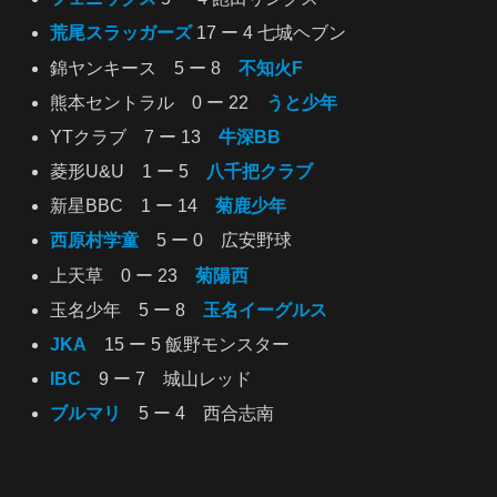
荒尾スラッガーズ
17 ー 4 七城ヘブン
錦ヤンキース 5 ー 8
不知火
F
熊本セントラル 0 ー 22
うと少年
YTクラブ 7 ー 13
牛深BB
菱形U&U 1 ー 5
八千把クラブ
新星BBC 1 ー 14
菊鹿少年
西原村学童
5 ー 0 広安野球
上天草 0 ー 23
菊陽西
玉名少年 5 ー 8
玉名イーグルス
JKA
15 ー 5 飯野モンスター
IBC
9 ー 7 城山レッド
ブルマリ
5 ー 4 西合志南