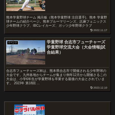
熊本学童野球チーム 掲示板（熊本学童野球 注目選手)、熊本 学童野
球チームの紹介ページ。熊本ブルーマリーンズ、託麻フェニックス
少年野球クラブ、IBCレイカーズ、ガッツ少年野球クラブ
2022.11.17
学童野球 合志市フューチャーズ
イベント
学童野球交流大会（大会情報|試
合結果）
合志市フューチャーズ杯は、熊本県合志市で開催される少年野球の
大会です。九州各地からチームが集まり例年12月から開催さるこの
大会は、小学6年生が学童野球を卒業する最後の大会とされていま
す。 2023年 第18回 ...
2023.12.10