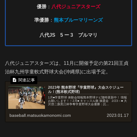
優勝
：
八代ジュニアスターズ
準優勝
：
熊本ブルーマリーンズ
八代JS 5 ー 3 ブルマリ
八代ジュニアスターズは、11月に開催予定の第21回王貞
治杯九州学童軟式野球大会(沖縄県)に出場予定。
2023年 熊本野球『学童野球』大会スケジュー
ル！(熊本軟式野球)
1月■学童野球 体験会情報熊本野球ナビ随時更新中！ 情報
お願いします！！2月■ キャッスル旗 抽選会 2/23～■ 大
沢啓二旗黒江杯争奪学童野球大会優勝：託...
baseball.matsuokamonomi.com
2023.01.17