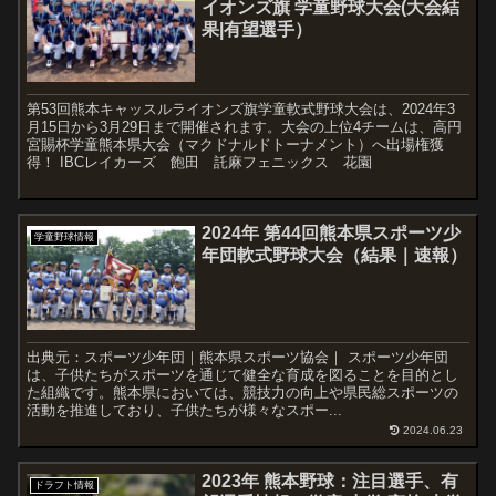
イオンズ旗 学童野球大会(大会結
果|有望選手）
第53回熊本キャッスルライオンズ旗学童軟式野球大会は、2024年3
月15日から3月29日まで開催されます。大会の上位4チームは、高円
宮賜杯学童熊本県大会（マクドナルドトーナメント）へ出場権獲
得！ IBCレイカーズ 飽田 託麻フェニックス 花園
2024年 第44回熊本県スポーツ少
学童野球情報
年団軟式野球大会（結果｜速報）
出典元：スポーツ少年団｜熊本県スポーツ協会｜ スポーツ少年団
は、子供たちがスポーツを通じて健全な育成を図ることを目的とし
た組織です。熊本県においては、競技力の向上や県民総スポーツの
活動を推進しており、子供たちが様々なスポー...
2024.06.23
2023年 熊本野球：注目選手、有
ドラフト情報