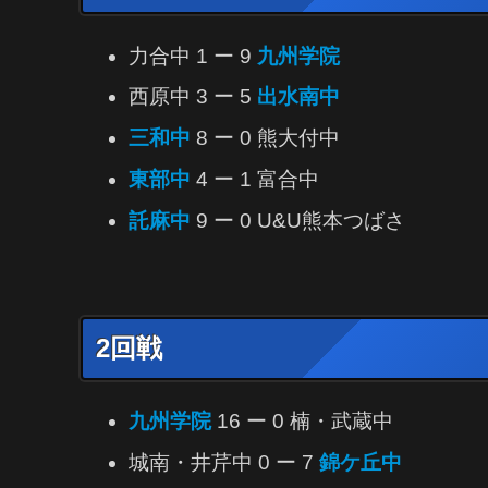
力合中 1 ー 9
九州学院
西原中 3 ー 5
出水南中
三和中
8 ー 0 熊大付中
東部中
4 ー 1 富合中
託麻中
9 ー 0 U&U熊本つばさ
2回戦
九州学院
16 ー 0 楠・武蔵中
城南・井芹中 0 ー 7
錦ケ丘中