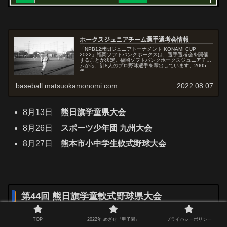
ホークスジュニアチーム選手選考会情報
「NPB12球団ジュニアトーナメント KONAMI CUP
2022」福岡ソフトバンクホークスは、選手選考会を開催
することが決定。福岡ソフトバンクホークスジュニアチー
ムから、計8人のプロ野球選手を輩出しています。2005
年...
baseball.matsuokamonomi.com
2022.08.07
8月13日
熊日旗学童県大会
8月26日
スポーツ少年団 九州大会
8月27日
熊本市小中学生軟式野球大会
第44回 熊日旗学童軟式野球県大会
TOP
2022年 めざせ『甲子園』
プライバシーポリシー
第44回 熊日旗学童軟式野球 熊本県大会