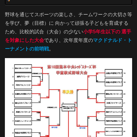
野球を通じてスポーツの楽しさ、チームワークの大切さ等
を学び、夢（目標）に 向かって頑張る子どもを育成する
ため、比較的試合（大会）の少ない
小学5年生以下の 選手
を対象にした大会
であり、次年度年度の
マクドナルド・ト
ーナメントの前哨戦
。