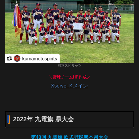
熊本スピリッツ
＼野球チームHP作成／
Xserverドメイン
2022年 九電旗 県大会
第40回 九電旗 軟式野球熊本県大会