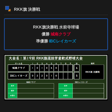
RKK旗 決勝戦
RKK旗決勝戦
水前寺球場
優勝
城南クラブ
準優勝
IBCレイカーズ